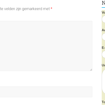
N
ste velden zijn gemarkeerd met
*
V
A
E
U
T