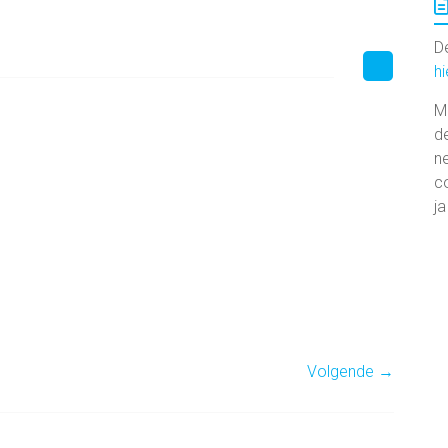
De
h
M
d
n
co
ja
Volgende →