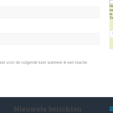
hi
to
te
Th
wser voor de volgende keer wanneer ik een reactie
Nieuwste berichten