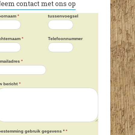
eem contact met ons op
oornaam
*
tussenvoegsel
chternaam
*
Telefoonnummer
-mailadres
*
w bericht
*
oestemming gebruik gegevens *
*