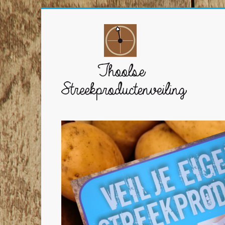
Ga
naar
Thoolse
inhoud
Streekproductenvei
Veil
zelf
Thoolse
streekproducten