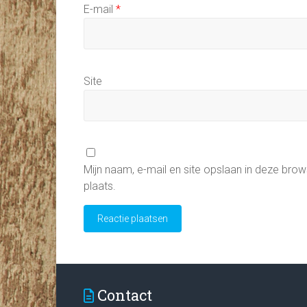
E-mail
*
Site
Mijn naam, e-mail en site opslaan in deze bro
plaats.
Contact